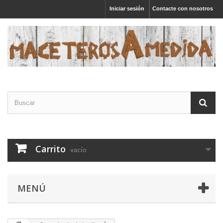
Iniciar sesión
Contacte con nosotros
Carrito
vacío
MENÚ