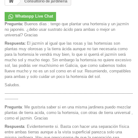
Consultorio de jardinería
Whataspp Live Chat
Pregunta:
Buenos días : tengo que plantar una hortensia y un jazmín
no japonés. ¿debo usar sustrato ácido para ambas o mejor un
universal? Gracias
Respuesta:
El jazmín al igual que las rosas y las hortensias son
plantas muy olorosas y la tierra ácida aunque no tan necesaria como
para la hortensia le vendrá muy bien, lo que si querrá el jazmín será
mucho sol y mucho riego. Sin embargo la hortensia no quiere excesivo
sol, las podrás ver muchísimo en Galicia, que como sabemos todos
llueve mucho y no es un sol como en el sur. Resumiendo, compatibles
para ambas y solo cuidar un poco la hortensia del sol.
Saludos.
--------------------------------------------------------------------------------------------------------
-----------
Pregunta
: Me gustsria saber si en una misma jardinera puedo mezclar
plantas de tierra acida, como la hortensia, con otras de tierra universal ,
como el jazmin. Gracias
Respuesta
: Evidentemente si. Basta con hacer una separación física
entre ambas tierras aunque a la vista superficial parezca solo una
misma jardinera. Hay que preocuparse de que la separación sea